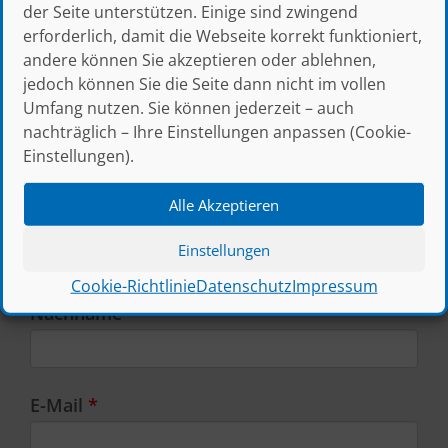
der Seite unterstützen. Einige sind zwingend
verkauf@thress.de
erforderlich, damit die Webseite korrekt funktioniert,
andere können Sie akzeptieren oder ablehnen,
jedoch können Sie die Seite dann nicht im vollen
(* = Pflichtfeld)
Umfang nutzen. Sie können jederzeit – auch
Unternehmen
nachträglich – Ihre Einstellungen anpassen (Cookie-
Einstellungen).
Alle Akzeptieren
Vorname
*
Einstellungen
Cookie-Richtlinie
Datenschutz
Impressum
Nachname
*
E-Mail
*