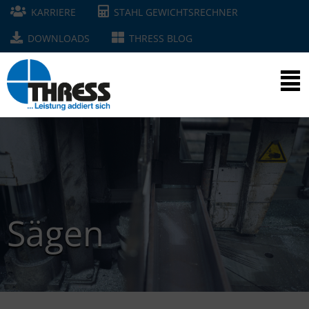
KARRIERE
STAHL GEWICHTSRECHNER
DOWNLOADS
THRESS BLOG
Sägen