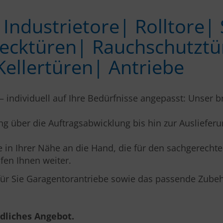
Industrie­tore| Rolltore|
ck­türen| Rauchschutz­tü
eller­türen| Antriebe
 – individuell auf Ihre Bedürfnisse angepasst: Unser 
ng über die Auftragsabwicklung bis hin zur Ausliefer
in Ihrer Nähe an die Hand, die für den sachgerecht
fen Ihnen weiter.
ür Sie Garagentorantriebe sowie das passende Zubeh
ndliches Angebot.