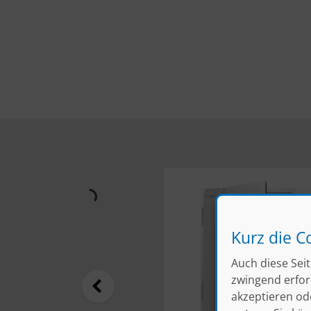
Kurz die C
Auch diese Seit
zwingend erford
akzeptieren od