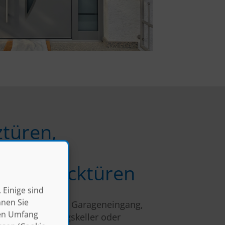
türen,
ztüren,
Mehrzwecktüren
 Einige sind
nnen Sie
r den Keller oder Garageneingang,
len Umfang
n
für den Heizungskeller oder