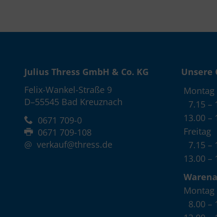
Julius Thress GmbH & Co. KG
Unsere 
Felix-Wankel-Straße 9
Montag 
D–55545 Bad Kreuznach
7.15 – 
13.00 – 
0671 709-0
Freitag
0671 709-108
@
verkauf@thress.de
7.15 – 
13.00 – 
Waren
Montag 
8.00 – 