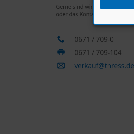
Gerne sind wir über folgende
oder das Kontaktformular für S
0671 / 709-0
0671 / 709-104
verkauf@thress.d