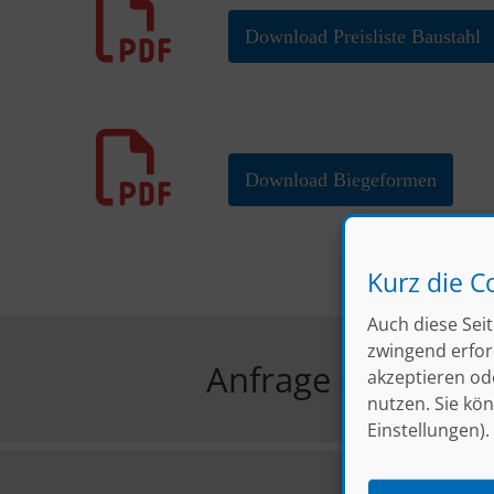
Download Preisliste Baustahl
Download Biegeformen
Kurz die C
Auch diese Seit
zwingend erford
Anfrage stellen
akzeptieren od
nutzen. Sie kön
Einstellungen).