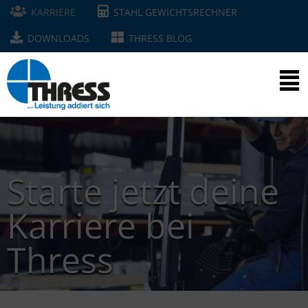
KARRIERE
STAHL GEWICHTSRECHNER
DOWNLOADS
THRESS BLOG
Starte jetzt deine
Karriere bei
Thress