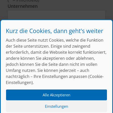
Unternehmen
Vorname
*
Kurz die Cookies, dann geht's weiter
Auch diese Seite nutzt Cookies, welche die Funktion
der Seite unterstützen. Einige sind zwingend
erforderlich, damit die Webseite korrekt funktioniert,
Nachname
*
andere können Sie akzeptieren oder ablehnen,
jedoch können Sie die Seite dann nicht im vollen
Umfang nutzen. Sie können jederzeit – auch
E-Mail
*
nachträglich – Ihre Einstellungen anpassen (Cookie-
Einstellungen).
Alle Akzeptieren
Ihre Nachricht
Einstellungen