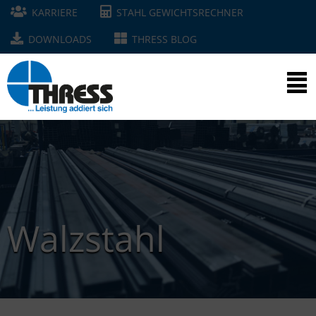
KARRIERE
STAHL GEWICHTSRECHNER
DOWNLOADS
THRESS BLOG
Walzstahl