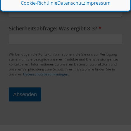
Cookie-Richtlinie
Datenschutz
Impressum
Sicherheitsabfrage: Was ergibt 8-3?
*
Wir benötigen die Kontaktinformationen, die Sie uns zur Verfügung
stellen, um Sie bezüglich unserer Produkte und Dienstleistungen zu
kontaktieren. Informationen zu unseren Datenschutzpraktiken und
unserer Verpflichtung zum Schutz Ihrer Privatsphäre finden Sie in
unseren
Datenschutzbestimmungen
.