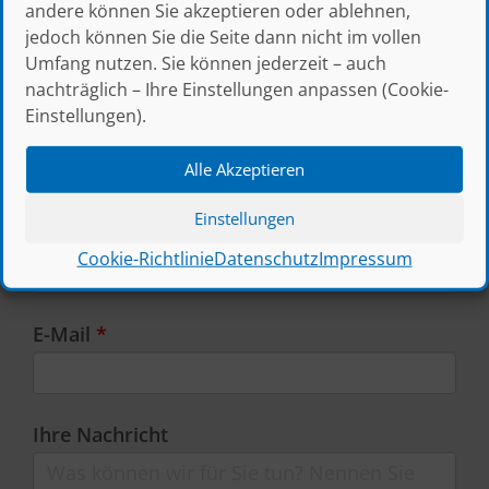
(* = Pflichtfeld)
andere können Sie akzeptieren oder ablehnen,
Unternehmen
jedoch können Sie die Seite dann nicht im vollen
Umfang nutzen. Sie können jederzeit – auch
nachträglich – Ihre Einstellungen anpassen (Cookie-
Einstellungen).
Vorname
*
Alle Akzeptieren
Einstellungen
Nachname
*
Cookie-Richtlinie
Datenschutz
Impressum
E-Mail
*
Ihre Nachricht