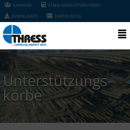
KARRIERE
STAHL GEWICHTSRECHNER
DOWNLOADS
THRESS BLOG
Unter­­stützungs­
körbe