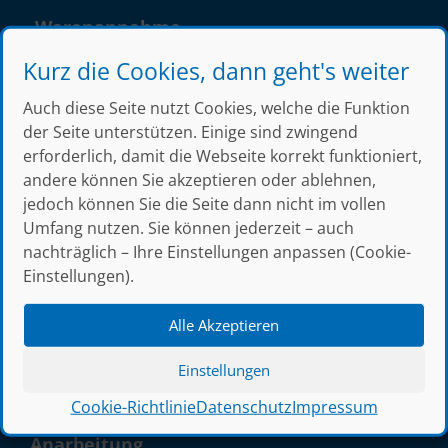
Warenannahme
Montag – Donnerstag
Kurz die Cookies, dann geht's weiter
8.00 – 12.15 Uhr
Auch diese Seite nutzt Cookies, welche die Funktion
13.00 – 14.30 Uhr
der Seite unterstützen. Einige sind zwingend
Freitag
erforderlich, damit die Webseite korrekt funktioniert,
7.15 – 12.15 Uhr
andere können Sie akzeptieren oder ablehnen,
jedoch können Sie die Seite dann nicht im vollen
Umfang nutzen. Sie können jederzeit – auch
nachträglich – Ihre Einstellungen anpassen (Cookie-
Sortiment
Einstellungen).
Walzstahl
Alle Akzeptieren
Baustahl
Edelstahl | Aluminium
Einstellungen
Bauelemente
Cookie-Richtlinie
Datenschutz
Impressum
Anarbeitung