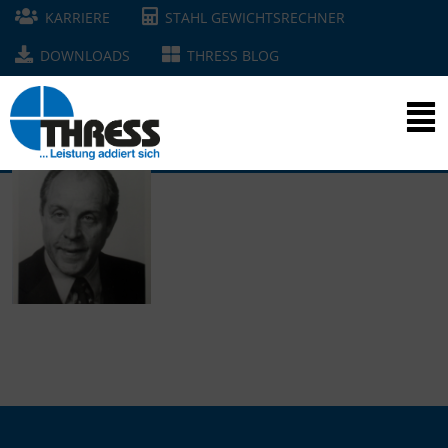
KARRIERE
STAHL GEWICHTSRECHNER
DOWNLOADS
THRESS BLOG