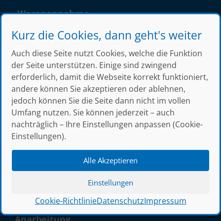
Warenannahme
Montag – Donnerstag
Kurz die Cookies, dann geht's weiter
8.00 – 12.15 Uhr
Auch diese Seite nutzt Cookies, welche die Funktion
13.00 – 14.30 Uhr
der Seite unterstützen. Einige sind zwingend
Freitag
erforderlich, damit die Webseite korrekt funktioniert,
7.15 – 12.15 Uhr
andere können Sie akzeptieren oder ablehnen,
jedoch können Sie die Seite dann nicht im vollen
Umfang nutzen. Sie können jederzeit – auch
nachträglich – Ihre Einstellungen anpassen (Cookie-
Sortiment
Einstellungen).
Walzstahl
Alle Akzeptieren
Baustahl
Edelstahl | Aluminium
Einstellungen
Bauelemente
Cookie-Richtlinie
Datenschutz
Impressum
Anarbeitung