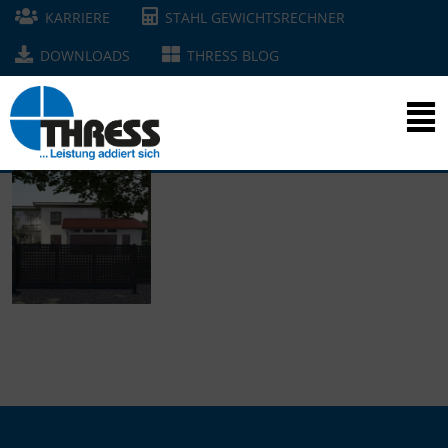
KARRIERE
STAHL GEWICHTSRECHNER
DOWNLOADS
THRESS BLOG