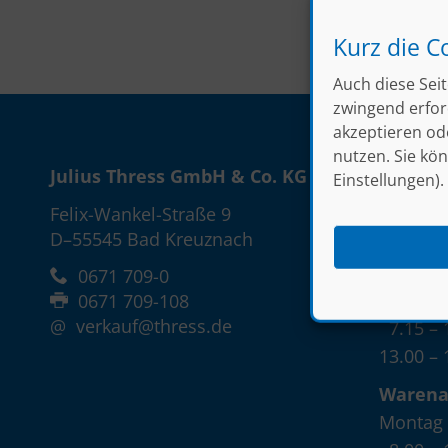
Kurz die C
Auch diese Seit
zwingend erford
akzeptieren od
nutzen. Sie kön
Julius Thress GmbH & Co. KG
Unsere 
Einstellungen).
Felix-Wankel-Straße 9
Montag 
D–55545 Bad Kreuznach
7.15 – 
13.00 – 
0671 709-0
Freitag
0671 709-108
@
verkauf@thress.de
7.15 – 
13.00 – 
Waren
Montag 