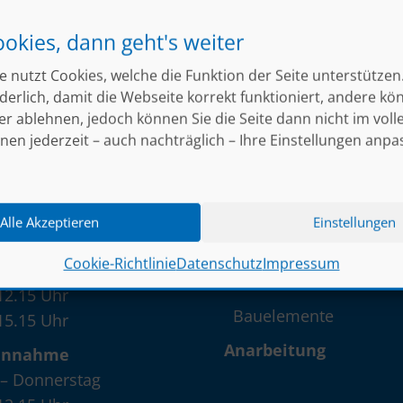
ookies, dann geht's weiter
e nutzt Cookies, welche die Funktion der Seite unterstützen.
erlich, damit die Webseite korrekt funktioniert, andere kö
er ablehnen, jedoch können Sie die Seite dann nicht im vol
nen jederzeit – auch nachträglich – Ihre Einstellungen anpa
Öffnungszeiten
Sortiment
Walzstahl
– Donnerstag
12.15 Uhr
Alle Akzeptieren
Einstellungen
Baustahl
16.30 Uhr
Edelstahl |
Cookie-Richtlinie
Datenschutz
Impressum
Aluminium
12.15 Uhr
Bauelemente
15.15 Uhr
Anarbeitung
annahme
– Donnerstag