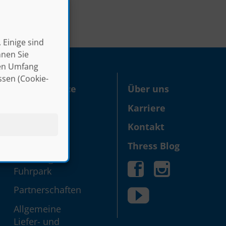
 Einige sind
nnen Sie
len Umfang
ssen (Cookie-
Infos & Service
Über uns
Down­loads
Karriere
Gewichts­
Kontakt
rechner
Thress Blog
Lieferung &
Fuhrpark
Partner­schaften
Allgemeine
Liefer- und