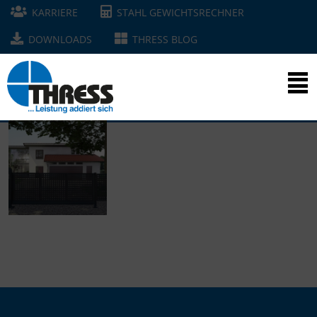
KARRIERE
STAHL GEWICHTSRECHNER
DOWNLOADS
THRESS BLOG