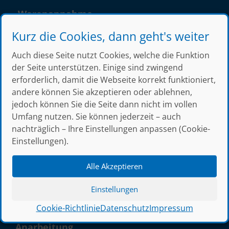
Warenannahme
Montag – Donnerstag
Kurz die Cookies, dann geht's weiter
8.00 – 12.15 Uhr
Auch diese Seite nutzt Cookies, welche die Funktion
13.00 – 14.30 Uhr
der Seite unterstützen. Einige sind zwingend
Freitag
erforderlich, damit die Webseite korrekt funktioniert,
7.15 – 12.15 Uhr
andere können Sie akzeptieren oder ablehnen,
jedoch können Sie die Seite dann nicht im vollen
Umfang nutzen. Sie können jederzeit – auch
nachträglich – Ihre Einstellungen anpassen (Cookie-
Sortiment
Einstellungen).
Walzstahl
Alle Akzeptieren
Baustahl
Edelstahl | Aluminium
Einstellungen
Bauelemente
Cookie-Richtlinie
Datenschutz
Impressum
Anarbeitung