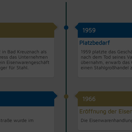
1959
Platzbedarf
 in Bad Kreuznach als
1959 platzte das Geschä
hress das Unternehmen
nach dem Tod seines Va
 ein Eisenwarengeschäft
übernahm, erwarb das G
ger für Stahl.
einen Stahlgroßhandel z
1966
Eröffnung der Eis
 Straße wurde im
Die Eisenwarenhandlung