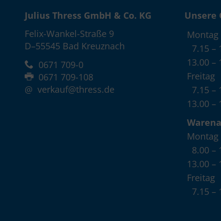
Julius Thress GmbH & Co. KG
Unsere 
Felix-Wankel-Straße 9
Montag 
D–55545 Bad Kreuznach
7.15 – 
13.00 – 
0671 709-0
Freitag
0671 709-108
@
verkauf@thress.de
7.15 – 
13.00 – 
Waren
Montag 
8.00 – 
13.00 – 
Freitag
7.15 – 