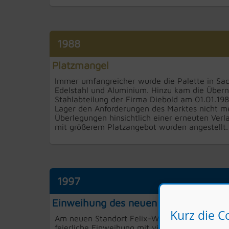
1988
Platzmangel
Immer umfangreicher wurde die Palette in Sac
Edelstahl und Aluminium. Hinzu kam die Über
Stahlabteilung der Firma Diebold am 01.01.198
Lager den Anforderungen des Marktes nicht m
Überlegungen hinsichtlich einer erneuten Verl
mit größerem Platzangebot wurden angestellt.
1997
Einweihung des neuen Standorts
Kurz die C
Am neuen Standort Felix-Wankel-Straße konnt
feierliche Einweihung mit vielen Kunden und 