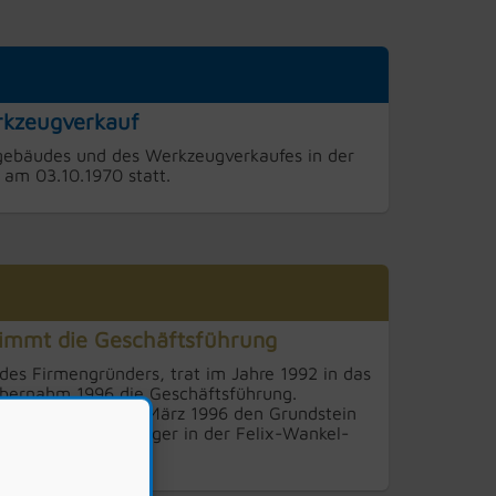
kzeugverkauf
gebäudes und des Werkzeugverkaufes in der
 am 03.10.1970 statt.
nimmt die Geschäftsführung
l des Firmengründers, trat im Jahre 1992 in das
bernahm 1996 die Geschäftsführung.
ater legte er im März 1996 den Grundstein
ahlauslieferungslager in der Felix-Wankel-
h-Planig.