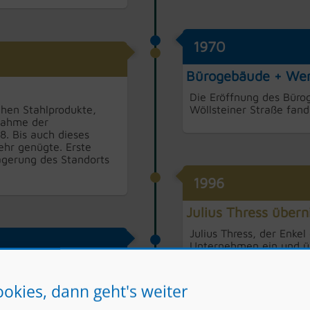
1970
Bürogebäude + Wer
Die Eröffnung des Büro
hen Stahlprodukte,
Wöllsteiner Straße fand
nahme der
8. Bis auch dieses
ehr genügte. Erste
agerung des Standorts
1996
Julius Thress über
Julius Thress, der Enke
Unternehmen ein und ü
Gemeinsam mit seinem V
für ein hochmodernes St
Straße in Bad Kreuznac
ookies, dann geht's weiter
e am 27.09.1997 die
Geschäftspartnern