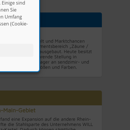
 Einige sind
nnen Sie
len Umfang
ssen (Cookie-
rung Zäune
ent weiterentwickelt und Marktchancen
999 der neue Sortimentsbereich „Zäune /
ssionell auf- und ausgebaut. Heute besitzt
er Sparte eine führende Stellung in
em gut sortierten Lager an sendzimir- und
ementen in allen Größen und Farben.
n-Main-Gebiet
and eine Expansion auf die andere Rhein-
ufte die Stahlsparte des Unternehmens WILL
nz-Kastel. Dadurch können sämtliche