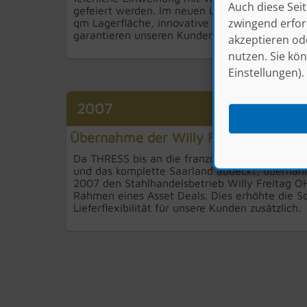
Auch diese Seit
gefeiert werden. Im neuen Lager wurden Maßs
zwingend erford
qm Lagerfläche, innovative Lagertechnik und pr
garantieren unseren Kunden Schnelligkeit und Z
akzeptieren od
nutzen. Sie kön
Einstellungen).
2007
Übernahme der Willy Freitag OHG in K
Da THRESS bis an die französische Grenze lief
und das komplette Saarland abdeckt, übernah
2007 den Stahlhandelsbetrieb Willy Freitag OH
Rahmen eines Asset Deals. Dies erhöhte die Sc
Lieferflexibilität für unsere Kunden zusätzlich.