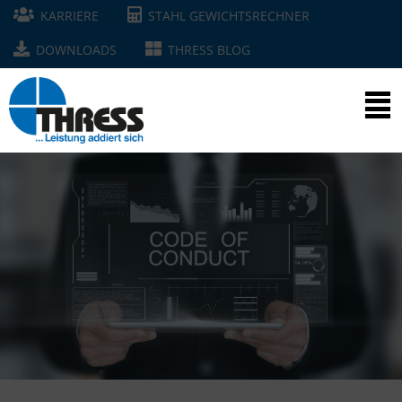
KARRIERE
STAHL GEWICHTSRECHNER
DOWNLOADS
THRESS BLOG