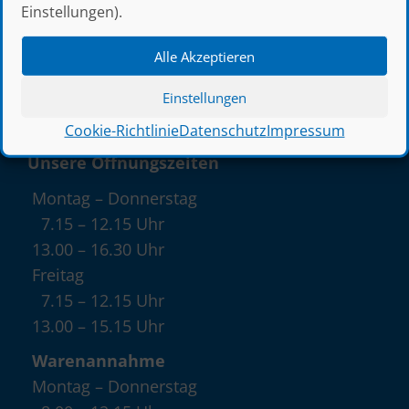
Einstellungen).
D–55545 Bad Kreuznach
0671 709-0
Alle Akzeptieren
0671 709-108
Einstellungen
@
verkauf@thress.de
Cookie-Richtlinie
Datenschutz
Impressum
Unsere Öffnungszeiten
Montag – Donnerstag
7.15 – 12.15 Uhr
13.00 – 16.30 Uhr
Freitag
7.15 – 12.15 Uhr
13.00 – 15.15 Uhr
Warenannahme
Montag – Donnerstag