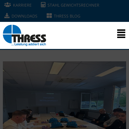
KARRIERE
STAHL GEWICHTSRECHNER
DOWNLOADS
THRESS BLOG