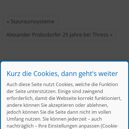
« Stauraumsysteme
Alexander Probsdorfer 25 Jahre bei Thress »
Kurz die Cookies, dann geht's weiter
← zur Blog Übersicht
Auch diese Seite nutzt Cookies, welche die Funktion
der Seite unterstützen. Einige sind zwingend
erforderlich, damit die Webseite korrekt funktioniert,
andere können Sie akzeptieren oder ablehnen,
jedoch können Sie die Seite dann nicht im vollen
Julius Thress GmbH & Co. KG
Umfang nutzen. Sie können jederzeit – auch
nachträglich – Ihre Einstellungen anpassen (Cookie-
Felix-Wankel-Straße 9