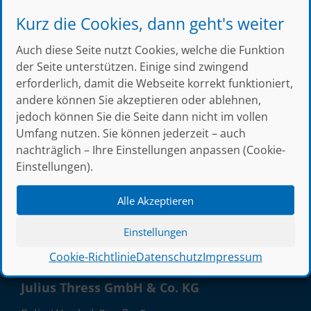
Kurz die Cookies, dann geht's weiter
« Thress Youtube-Videos mit hilfreichen Tipps
Auch diese Seite nutzt Cookies, welche die Funktion
& Tricks
der Seite unterstützen. Einige sind zwingend
erforderlich, damit die Webseite korrekt funktioniert,
Ausbildungsbörse Bad Kreuznach 2024 »
andere können Sie akzeptieren oder ablehnen,
jedoch können Sie die Seite dann nicht im vollen
Umfang nutzen. Sie können jederzeit – auch
nachträglich – Ihre Einstellungen anpassen (Cookie-
Einstellungen).
← zur Blog Übersicht
Alle Akzeptieren
Einstellungen
Cookie-Richtlinie
Datenschutz
Impressum
Julius Thress GmbH & Co. KG