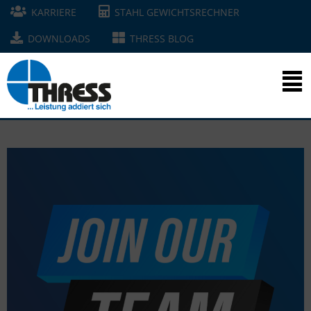
KARRIERE
STAHL GEWICHTSRECHNER
DOWNLOADS
THRESS BLOG