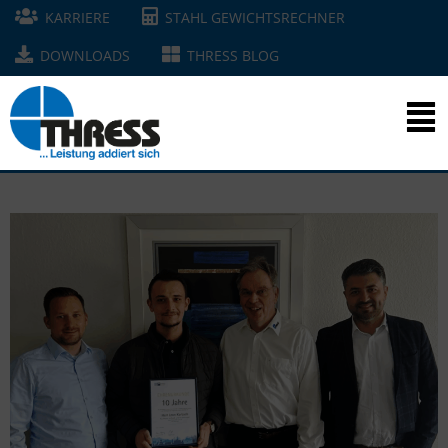
KARRIERE
STAHL GEWICHTSRECHNER
DOWNLOADS
THRESS BLOG