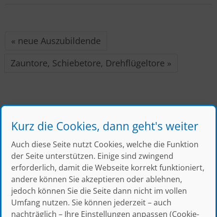
« neue Auszubildende
Zauntore, Schiebetore, Drehflügeltore »
Kurz die Cookies, dann geht's weiter
← zur Blog Übersicht
Auch diese Seite nutzt Cookies, welche die Funktion
der Seite unterstützen. Einige sind zwingend
erforderlich, damit die Webseite korrekt funktioniert,
andere können Sie akzeptieren oder ablehnen,
jedoch können Sie die Seite dann nicht im vollen
Umfang nutzen. Sie können jederzeit – auch
Julius Thress GmbH & Co. KG
nachträglich – Ihre Einstellungen anpassen (Cookie-