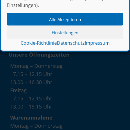
Felix-Wankel-Straße 9
Einstellungen).
D–55545 Bad Kreuznach
Alle Akzeptieren
0671 709-0
0671 709-108
Einstellungen
@
verkauf@thress.de
Cookie-Richtlinie
Datenschutz
Impressum
Unsere Öffnungszeiten
Montag – Donnerstag
7.15 – 12.15 Uhr
13.00 – 16.30 Uhr
Freitag
7.15 – 12.15 Uhr
13.00 – 15.15 Uhr
Warenannahme
Montag – Donnerstag