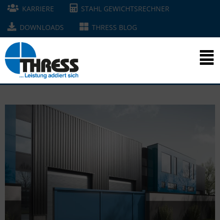
KARRIERE
STAHL GEWICHTSRECHNER
DOWNLOADS
THRESS BLOG